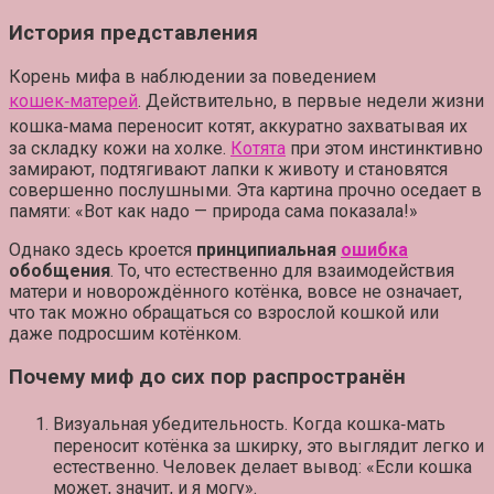
История представления
Корень мифа в наблюдении за поведением
кошек‑матерей
. Действительно, в первые недели жизни
кошка‑мама переносит котят, аккуратно захватывая их
за складку кожи на холке.
Котята
при этом инстинктивно
замирают, подтягивают лапки к животу и становятся
совершенно послушными. Эта картина прочно оседает в
памяти: «Вот как надо — природа сама показала!»
Однако здесь кроется
принципиальная
ошибка
обобщения
. То, что естественно для взаимодействия
матери и новорождённого котёнка, вовсе не означает,
что так можно обращаться со взрослой кошкой или
даже подросшим котёнком.
Почему миф до сих пор распространён
Визуальная убедительность.
Когда кошка‑мать
переносит котёнка за шкирку, это выглядит легко и
естественно. Человек делает вывод: «Если кошка
может, значит, и я могу».