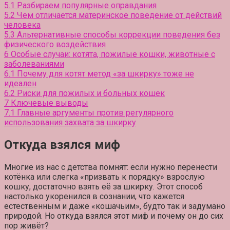
5.1
Разбираем популярные оправдания
5.2
Чем отличается материнское поведение от действий
человека
5.3
Альтернативные способы коррекции поведения без
физического воздействия
6
Особые случаи: котята, пожилые кошки, животные с
заболеваниями
6.1
Почему для котят метод «за шкирку» тоже не
идеален
6.2
Риски для пожилых и больных кошек
7
Ключевые выводы
7.1
Главные аргументы против регулярного
использования захвата за шкирку
Откуда
взялся миф
Многие из нас с детства помнят: если нужно перенести
котёнка или слегка «призвать к порядку» взрослую
кошку, достаточно взять её за шкирку. Этот способ
настолько укоренился в сознании, что кажется
естественным и даже «кошачьим», будто так и задумано
природой. Но откуда взялся этот миф и почему он до сих
пор живёт?