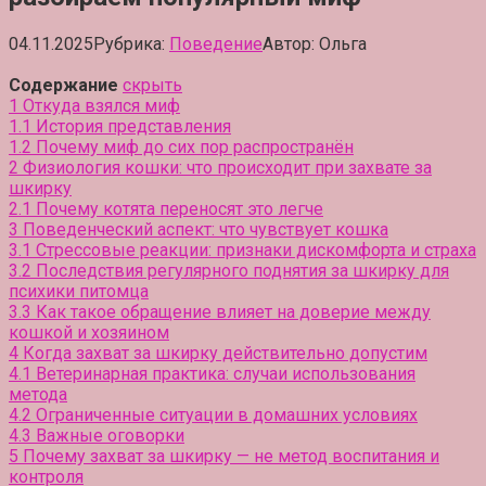
04.11.2025
Рубрика:
Поведение
Автор:
Ольга
Содержание
скрыть
1
Откуда взялся миф
1.1
История представления
1.2
Почему миф до сих пор распространён
2
Физиология кошки: что происходит при захвате за
шкирку
2.1
Почему котята переносят это легче
3
Поведенческий аспект: что чувствует кошка
3.1
Стрессовые реакции: признаки дискомфорта и страха
3.2
Последствия регулярного поднятия за шкирку для
психики питомца
3.3
Как такое обращение влияет на доверие между
кошкой и хозяином
4
Когда захват за шкирку действительно допустим
4.1
Ветеринарная практика: случаи использования
метода
4.2
Ограниченные ситуации в домашних условиях
4.3
Важные оговорки
5
Почему захват за шкирку — не метод воспитания и
контроля