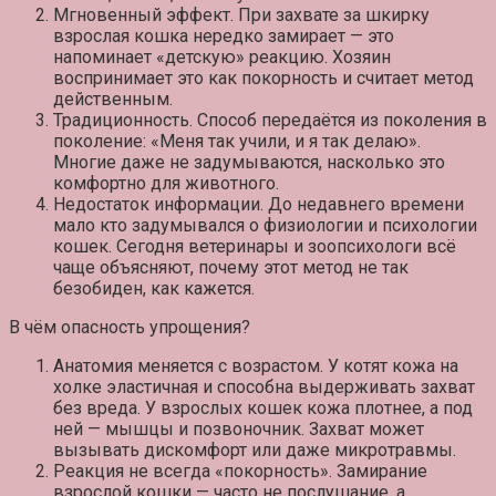
Мгновенный эффект.
При захвате за шкирку
взрослая кошка нередко замирает — это
напоминает «детскую» реакцию. Хозяин
воспринимает это как покорность и считает метод
действенным.
Традиционность.
Способ передаётся из поколения в
поколение: «Меня так учили, и я так делаю».
Многие даже не задумываются, насколько это
комфортно для животного.
Недостаток информации.
До недавнего времени
мало кто задумывался о физиологии и психологии
кошек. Сегодня ветеринары и зоопсихологи всё
чаще объясняют, почему этот метод не так
безобиден, как кажется.
В чём опасность упрощения?
Анатомия меняется с возрастом.
У котят кожа на
холке эластичная и способна выдерживать захват
без вреда. У взрослых кошек кожа плотнее, а под
ней — мышцы и позвоночник. Захват может
вызывать дискомфорт или даже микротравмы.
Реакция не всегда «покорность».
Замирание
взрослой кошки — часто не послушание, а