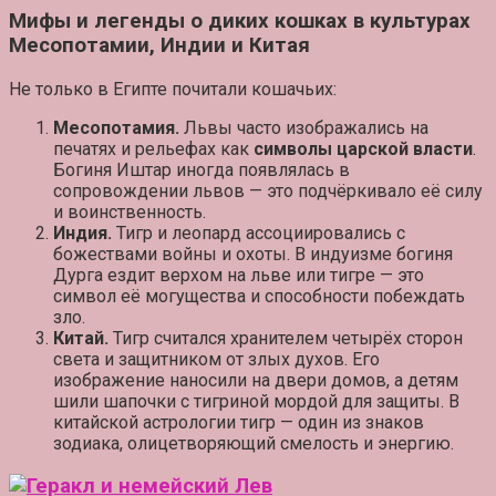
Мифы и легенды о диких кошках в культурах
Месопотамии, Индии и Китая
Не только в Египте почитали кошачьих:
Месопотамия.
Львы часто изображались на
печатях и рельефах как
символы царской власти
.
Богиня Иштар иногда появлялась в
сопровождении львов — это подчёркивало её силу
и воинственность.
Индия.
Тигр и леопард ассоциировались с
божествами войны и охоты
. В индуизме богиня
Дурга ездит верхом на льве или тигре — это
символ её могущества и способности побеждать
зло.
Китай.
Тигр считался
хранителем четырёх сторон
света
и защитником от злых духов. Его
изображение наносили на двери домов, а детям
шили шапочки с тигриной мордой для защиты. В
китайской астрологии тигр — один из знаков
зодиака, олицетворяющий смелость и энергию.