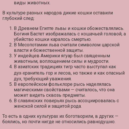
виды животных.
В культуре разных народов дикие кошки оставили
глубокий след:
В Древнем Египте львы и кошки обожествлялись.
Богиня Бастет изображалась с кошачьей головой, а
убийство кошки каралось смертью.
В Месопотамии льва считали символом царской
власти и божественной защиты.
У индейцев Америки ягуар был священным
животным, воплощением силы и мудрости.
В азиатских традициях тигр часто выступал как
дух‑хранитель гор и лесов, но также и как опасный
дух, требующий уважения.
В европейском фольклоре рысь наделялась
магическими свойствами — считалось, что она
может видеть сквозь предметы.
В славянских поверьях рысь ассоциировалась с
женской силой и защитой рода.
То есть в одних культурах их боготворили, в других —
боялись, но почти нигде не относились равнодушно.