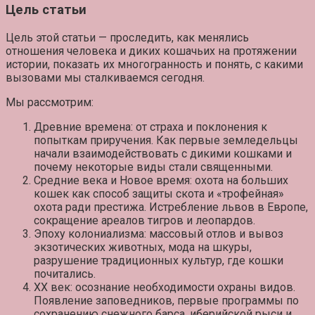
Цель статьи
Цель этой статьи — проследить, как менялись
отношения человека и диких кошачьих на протяжении
истории, показать их многогранность и понять, с какими
вызовами мы сталкиваемся сегодня.
Мы рассмотрим:
Древние времена: от страха и поклонения к
попыткам приручения. Как первые земледельцы
начали взаимодействовать с дикими кошками и
почему некоторые виды стали священными.
Средние века и Новое время: охота на больших
кошек как способ защиты скота и «трофейная»
охота ради престижа. Истребление львов в Европе,
сокращение ареалов тигров и леопардов.
Эпоху колониализма: массовый отлов и вывоз
экзотических животных, мода на шкуры,
разрушение традиционных культур, где кошки
почитались.
XX век: осознание необходимости охраны видов.
Появление заповедников, первые программы по
сохранению снежного барса, иберийской рыси и