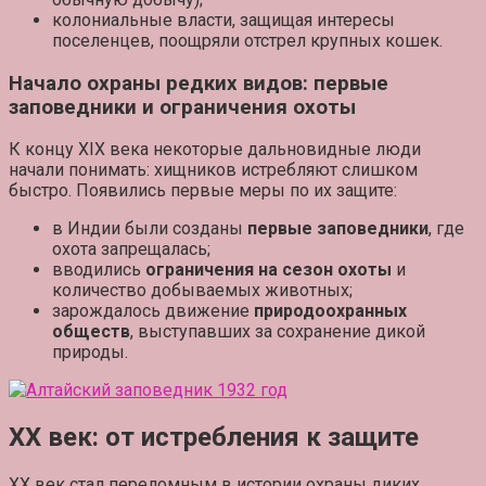
колониальные власти, защищая интересы
поселенцев,
поощряли отстрел
крупных кошек.
Начало охраны редких видов: первые
заповедники и ограничения охоты
К концу XIX века некоторые дальновидные люди
начали понимать: хищников истребляют слишком
быстро. Появились первые меры по их защите:
в Индии были созданы
первые заповедники
, где
охота запрещалась;
вводились
ограничения на сезон охоты
и
количество добываемых животных;
зарождалось движение
природоохранных
обществ
, выступавших за сохранение дикой
природы.
XX век: от истребления к защите
XX век стал переломным в истории охраны диких