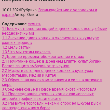
10.01.2026
Рубрика:
Взаимодействие с человеком и
охрана
Автор:
Ольга
Содержание
скрыть
1
Почему отношения людей и диких кошек всегда были
неоднозначными
1.1
Значение диких кошек в экосистемах и культуре
разных народов
1.2
Цель статьи
1.3
Что мы хотим показать
2
Древние времена: обожествление и страх
2.1
Почитание кошек в Древнем Египте: культ богини
Бастет, защита амбаров от грызунов
2.2
Мифы и легенды о диких кошках в культурах
Месопотамии, Индии и Китая
2.3
Образ льва как символа власти и силы в античном
мире
3
Средневековье и Новое время: охота и торговля
3.1
Преследование крупных кошек как «опасных
зверей»: трофеи и защита скота
3.2
Развитие торговли мехами: спрос на шкуры рыси,
леопарда, снежного барса