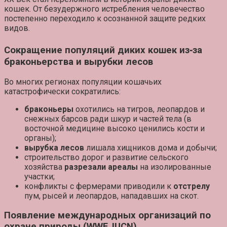
кошек. От безудержного истребления человечество
постепенно переходило к осознанной защите редких
видов.
Сокращение популяций диких кошек из‑за
браконьерства и вырубки лесов
Во многих регионах популяции кошачьих
катастрофически сократились:
браконьеры
охотились на тигров, леопардов и
снежных барсов ради шкур и частей тела (в
восточной медицине высоко ценились кости и
органы);
вырубка лесов
лишала хищников дома и добычи;
строительство дорог и развитие сельского
хозяйства
разрезали ареалы
на изолированные
участки;
конфликты с фермерами приводили к
отстрелу
пум, рысей и леопардов, нападавших на скот.
Появление международных организаций по
охране природы (WWF, IUCN)