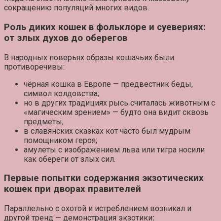
сокращению популяций
многих видов.
Роль диких кошек в фольклоре и суевериях:
от злых духов до оберегов
В народных поверьях образы кошачьих были
противоречивы:
чёрная кошка
в Европе — предвестник беды,
символ колдовства;
но в других традициях
рысь
считалась животным с
«магическим зрением» — будто она видит сквозь
предметы;
в славянских сказках
кот
часто был мудрым
помощником героя;
амулеты с изображением льва или тигра носили
как
обереги
от злых сил.
Первые попытки содержания экзотических
кошек при дворах правителей
Параллельно с охотой и истреблением возникал и
другой тренд —
демонстрация экзотики
: