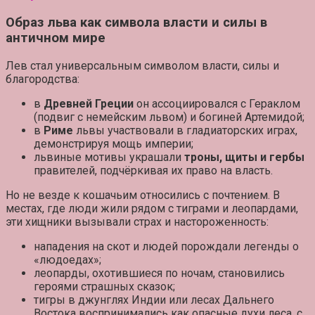
Образ льва как символа власти и силы в
античном мире
Лев стал универсальным символом
власти, силы и
благородства
:
в
Древней Греции
он ассоциировался с Гераклом
(подвиг с немейским львом) и богиней Артемидой;
в
Риме
львы участвовали в гладиаторских играх,
демонстрируя мощь империи;
львиные мотивы украшали
троны, щиты и гербы
правителей, подчёркивая их право на власть.
Но не везде к кошачьим относились с почтением. В
местах, где люди жили рядом с тиграми и леопардами,
эти хищники вызывали
страх и настороженность
:
нападения на скот и людей порождали легенды о
«людоедах»
;
леопарды, охотившиеся по ночам, становились
героями
страшных сказок
;
тигры в джунглях Индии или лесах Дальнего
Востока воспринимались как
опасные духи леса
, с