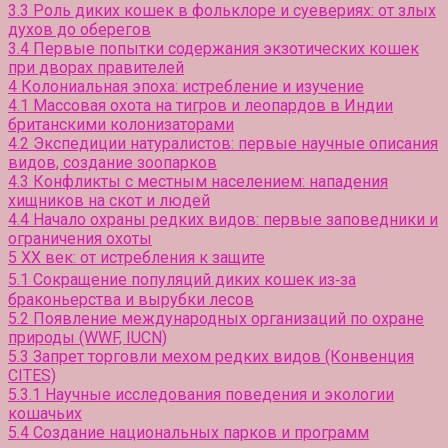
3.3
Роль диких кошек в фольклоре и суевериях: от злых
духов до оберегов
3.4
Первые попытки содержания экзотических кошек
при дворах правителей
4
Колониальная эпоха: истребление и изучение
4.1
Массовая охота на тигров и леопардов в Индии
британскими колонизаторами
4.2
Экспедиции натуралистов: первые научные описания
видов, создание зоопарков
4.3
Конфликты с местным населением: нападения
хищников на скот и людей
4.4
Начало охраны редких видов: первые заповедники и
ограничения охоты
5
XX век: от истребления к защите
5.1
Сокращение популяций диких кошек из‑за
браконьерства и вырубки лесов
5.2
Появление международных организаций по охране
природы (WWF, IUCN)
5.3
Запрет торговли мехом редких видов (Конвенция
CITES)
5.3.1
Научные исследования поведения и экологии
кошачьих
5.4
Создание национальных парков и программ