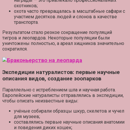
награды
— это привлекало профессиональных
охотников;
охота часто превращалась в
масштабные сафари
с
участием десятков людей и слонов в качестве
транспорта.
Результатом стало резкое
сокращение популяций
тигров и леопардов. Некоторые популяции были
уничтожены полностью, а ареал хищников значительно
сократился.
Экспедиции натуралистов: первые научные
описания видов, создание зоопарков
Параллельно с истреблением шла и научная работа.
Европейские натуралисты отправлялись в экспедиции,
чтобы описать неизвестные виды:
учёные собирали
образцы шкур, скелетов и чучел
для музеев;
составлялись первые
научные описания
анатомии
и поведения диких кошек;