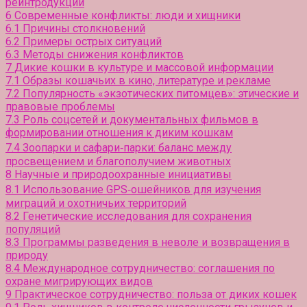
реинтродукции
6
Современные конфликты: люди и хищники
6.1
Причины столкновений
6.2
Примеры острых ситуаций
6.3
Методы снижения конфликтов
7
Дикие кошки в культуре и массовой информации
7.1
Образы кошачьих в кино, литературе и рекламе
7.2
Популярность «экзотических питомцев»: этические и
правовые проблемы
7.3
Роль соцсетей и документальных фильмов в
формировании отношения к диким кошкам
7.4
Зоопарки и сафари‑парки: баланс между
просвещением и благополучием животных
8
Научные и природоохранные инициативы
8.1
Использование GPS‑ошейников для изучения
миграций и охотничьих территорий
8.2
Генетические исследования для сохранения
популяций
8.3
Программы разведения в неволе и возвращения в
природу
8.4
Международное сотрудничество: соглашения по
охране мигрирующих видов
9
Практическое сотрудничество: польза от диких кошек