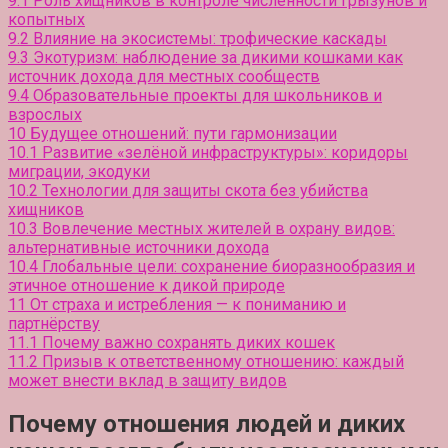
9.1
Роль хищников в контроле численности грызунов и
копытных
9.2
Влияние на экосистемы: трофические каскады
9.3
Экотуризм: наблюдение за дикими кошками как
источник дохода для местных сообществ
9.4
Образовательные проекты для школьников и
взрослых
10
Будущее отношений: пути гармонизации
10.1
Развитие «зелёной инфраструктуры»: коридоры
миграции, экодуки
10.2
Технологии для защиты скота без убийства
хищников
10.3
Вовлечение местных жителей в охрану видов:
альтернативные источники дохода
10.4
Глобальные цели: сохранение биоразнообразия и
этичное отношение к дикой природе
11
От страха и истребления — к пониманию и
партнёрству
11.1
Почему важно сохранять диких кошек
11.2
Призыв к ответственному отношению: каждый
может внести вклад в защиту видов
Почему отношения людей и диких