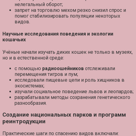
нелегальный оборот
;
запрет на торговлю мехом
резко снизил спрос
и
помог стабилизировать популяции некоторых
видов.
Научные исследования поведения и экологии
кошачьих
Учёные начали изучать диких кошек не только в музеях,
но и в естественной среде:
с помощью
радиоошейников
отслеживали
перемещения тигров и пум;
исследовали
пищевые цепи
и роль хищников в
экосистемах;
изучали
социальное поведение
львов и леопардов;
разрабатывали
методы сохранения
генетического
разнообразия.
Создание национальных парков и программ
реинтродукции
Практические шаги по спасению видов включали: