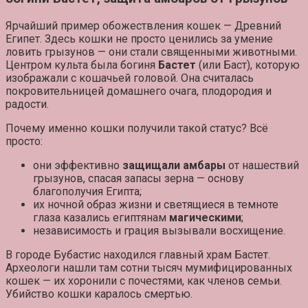
Ярчайший пример обожествления кошек — Древний
Египет. Здесь кошки не просто ценились за умение
ловить грызунов — они стали священными животными.
Центром культа была богиня
Бастет
(или Баст), которую
изображали с кошачьей головой. Она считалась
покровительницей домашнего очага, плодородия и
радости.
Почему именно кошки получили такой статус? Всё
просто:
они эффективно
защищали амбары
от нашествий
грызунов, спасая запасы зерна — основу
благополучия Египта;
их ночной образ жизни и светящиеся в темноте
глаза казались египтянам
магическими
;
независимость и грация вызывали восхищение.
В городе Бубастис находился главный храм Бастет.
Археологи нашли там
сотни тысяч мумифицированных
кошек
— их хоронили с почестями, как членов семьи.
Убийство кошки каралось смертью.